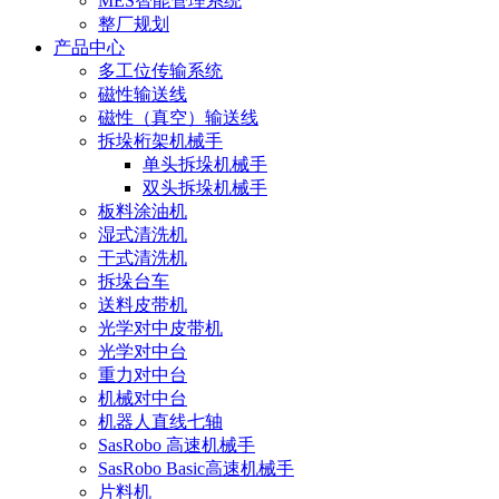
MES智能管理系统
整厂规划
产品中心
多工位传输系统
磁性输送线
磁性（真空）输送线
拆垛桁架机械手
单头拆垛机械手
双头拆垛机械手
板料涂油机
湿式清洗机
干式清洗机
拆垛台车
送料皮带机
光学对中皮带机
光学对中台
重力对中台
机械对中台
机器人直线七轴
SasRobo 高速机械手
SasRobo Basic高速机械手
片料机