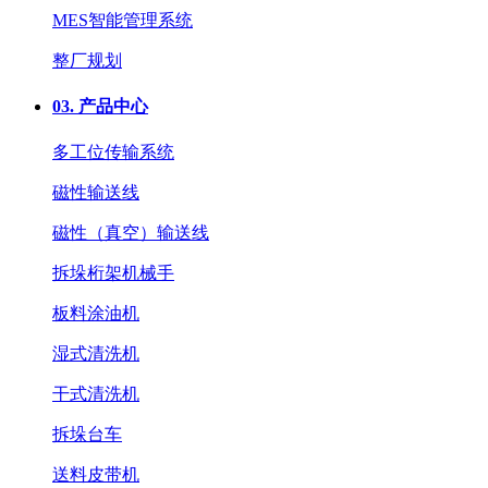
MES智能管理系统
整厂规划
03.
产品中心
多工位传输系统
磁性输送线
磁性（真空）输送线
拆垛桁架机械手
板料涂油机
湿式清洗机
干式清洗机
拆垛台车
送料皮带机