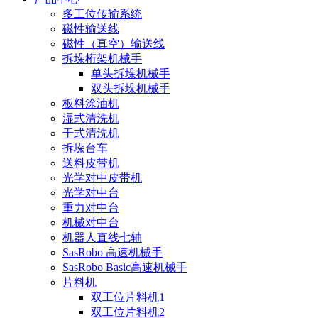
多工位传输系统
磁性输送线
磁性（真空）输送线
拆垛桁架机械手
单头拆垛机械手
双头拆垛机械手
板料涂油机
湿式清洗机
干式清洗机
拆垛台车
送料皮带机
光学对中皮带机
光学对中台
重力对中台
机械对中台
机器人直线七轴
SasRobo 高速机械手
SasRobo Basic高速机械手
片料机
双工位片料机1
双工位片料机2