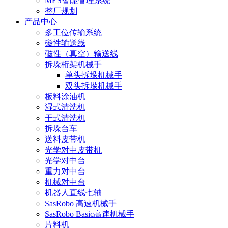
MES智能管理系统
整厂规划
产品中心
多工位传输系统
磁性输送线
磁性（真空）输送线
拆垛桁架机械手
单头拆垛机械手
双头拆垛机械手
板料涂油机
湿式清洗机
干式清洗机
拆垛台车
送料皮带机
光学对中皮带机
光学对中台
重力对中台
机械对中台
机器人直线七轴
SasRobo 高速机械手
SasRobo Basic高速机械手
片料机