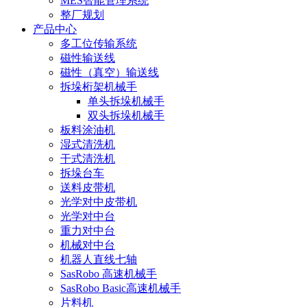
MES智能管理系统
整厂规划
产品中心
多工位传输系统
磁性输送线
磁性（真空）输送线
拆垛桁架机械手
单头拆垛机械手
双头拆垛机械手
板料涂油机
湿式清洗机
干式清洗机
拆垛台车
送料皮带机
光学对中皮带机
光学对中台
重力对中台
机械对中台
机器人直线七轴
SasRobo 高速机械手
SasRobo Basic高速机械手
片料机