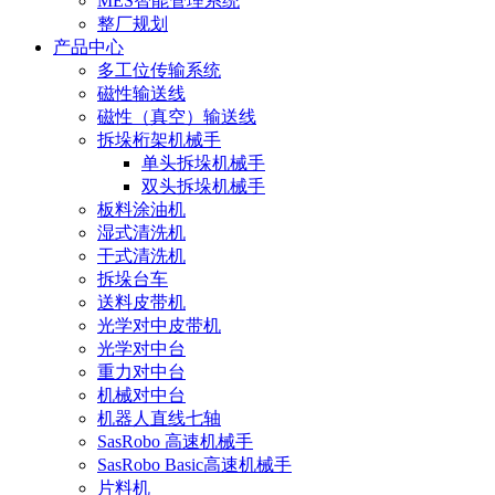
MES智能管理系统
整厂规划
产品中心
多工位传输系统
磁性输送线
磁性（真空）输送线
拆垛桁架机械手
单头拆垛机械手
双头拆垛机械手
板料涂油机
湿式清洗机
干式清洗机
拆垛台车
送料皮带机
光学对中皮带机
光学对中台
重力对中台
机械对中台
机器人直线七轴
SasRobo 高速机械手
SasRobo Basic高速机械手
片料机