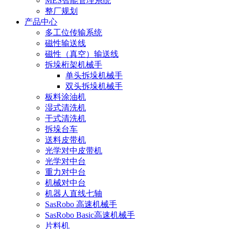
MES智能管理系统
整厂规划
产品中心
多工位传输系统
磁性输送线
磁性（真空）输送线
拆垛桁架机械手
单头拆垛机械手
双头拆垛机械手
板料涂油机
湿式清洗机
干式清洗机
拆垛台车
送料皮带机
光学对中皮带机
光学对中台
重力对中台
机械对中台
机器人直线七轴
SasRobo 高速机械手
SasRobo Basic高速机械手
片料机