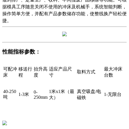
据模具工序随意关闭不使用的冲床及机械手，系统智能判断，
操作简单方便，并配有产品参数储存功能，使整线换产轻松便
捷。
性能指标参数：
可配冲
移送行
抬升高
适应产品尺
最大冲床
取料方式
床
程
度
寸
台数
40-250
1米x1米（最
真空吸盘/电
0-
1-3米
1-无限台
吨
250mm
大）
磁铁