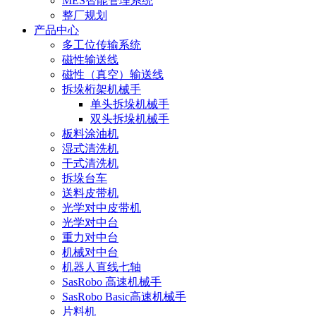
MES智能管理系统
整厂规划
产品中心
多工位传输系统
磁性输送线
磁性（真空）输送线
拆垛桁架机械手
单头拆垛机械手
双头拆垛机械手
板料涂油机
湿式清洗机
干式清洗机
拆垛台车
送料皮带机
光学对中皮带机
光学对中台
重力对中台
机械对中台
机器人直线七轴
SasRobo 高速机械手
SasRobo Basic高速机械手
片料机